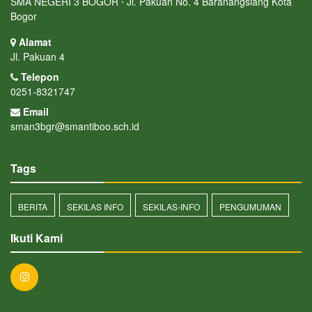
SMA NEGERI 3 BOGOR ⋅ Jl. Pakuan No. 4 Baranangsiang Kota
Bogor
Alamat
Jl. Pakuan 4
Telepon
0251-8321747
Email
sman3bgr@smantiboo.sch.id
Tags
BERITA
SEKILAS INFO
SEKILAS-INFO
PENGUMUMAN
Ikuti Kami